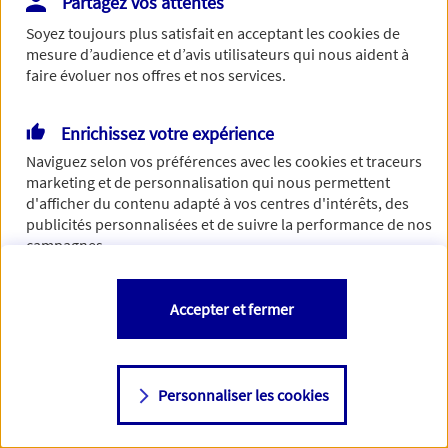
Partagez vos attentes
Vous disposez de droits sur les informations vous concernant. Pour
Soyez toujours plus satisfait en acceptant les
cookies
de
plus d’informations,
cliquez ici
.
mesure d’audience et d’avis utilisateurs qui nous aident à
faire évoluer nos offres et nos services.
Enrichissez votre expérience
Naviguez selon vos préférences avec les
cookies et traceurs
marketing et de personnalisation qui nous permettent
d'afficher du contenu adapté à vos centres d'intérêts, des
publicités personnalisées et de suivre la performance de nos
campagnes.
Vous êtes libre de les accepter, de les refuser comme de
Accepter et fermer
changer d'avis à tout moment en allant sur
"Paramétrer mes
cookies
"
Personnaliser les cookies
Consulter notre politique de
cookies
Étape suivante