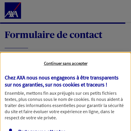
Accéder au Contenu
Formulaire de contact
Expliquez-nous en quelques mots votre
Continuer sans accepter
demande, nous vous répondrons dans les
meilleurs délais par mail ou par téléphone.
Chez AXA nous nous engageons à être transparents
sur nos garanties, sur nos
cookies et traceurs
!
Votre message :
Ensemble, mettons fin aux préjugés sur ces petits fichiers
textes, plus connus sous le nom de
cookies
. Ils nous aident à
traiter des informations essentielles pour garantir la sécurité
du site et faire évoluer votre expérience en ligne, dans le
respect de votre vie privée.