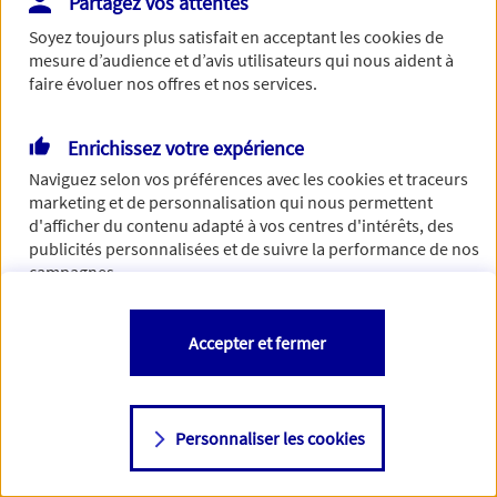
Partagez vos attentes
de traiter votre demande. N'hésitez pas à rafraichir ce
Soyez toujours plus satisfait en acceptant les
cookies
de
formulaire dans quelques minutes.
mesure d’audience et d’avis utilisateurs qui nous aident à
faire évoluer nos offres et nos services.
Enrichissez votre expérience
Si besoin, vous pouvez nous joindre via notre page de
Naviguez selon vos préférences avec les
cookies et traceurs
contact.
marketing et de personnalisation qui nous permettent
d'afficher du contenu adapté à vos centres d'intérêts, des
> Nous contacter
publicités personnalisées et de suivre la performance de nos
campagnes.
Vous êtes libre de les accepter, de les refuser comme de
Accepter et fermer
changer d'avis à tout moment en allant sur
"Paramétrer mes
cookies
"
Personnaliser les cookies
Consulter notre politique de
cookies