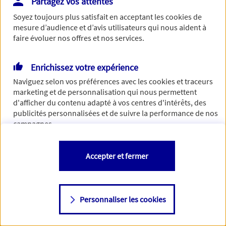
Partagez vos attentes
de traiter votre demande. N'hésitez pas à rafraichir ce
Soyez toujours plus satisfait en acceptant les
cookies
de
formulaire dans quelques minutes.
mesure d’audience et d’avis utilisateurs qui nous aident à
faire évoluer nos offres et nos services.
Enrichissez votre expérience
Si besoin, vous pouvez nous joindre via notre page de
Naviguez selon vos préférences avec les
cookies et traceurs
contact.
marketing et de personnalisation qui nous permettent
d'afficher du contenu adapté à vos centres d'intérêts, des
> Nous contacter
publicités personnalisées et de suivre la performance de nos
campagnes.
Vous êtes libre de les accepter, de les refuser comme de
Accepter et fermer
changer d'avis à tout moment en allant sur
"Paramétrer mes
cookies
"
Personnaliser les cookies
Consulter notre politique de
cookies