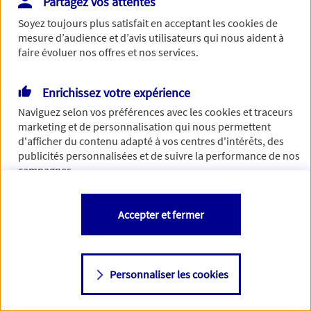
Partagez vos attentes
de traiter votre demande. N'hésitez pas à rafraichir ce
Soyez toujours plus satisfait en acceptant les
cookies
de
formulaire dans quelques minutes.
mesure d’audience et d’avis utilisateurs qui nous aident à
faire évoluer nos offres et nos services.
Enrichissez votre expérience
Si besoin, vous pouvez nous joindre via notre page de
Naviguez selon vos préférences avec les
cookies et traceurs
contact.
marketing et de personnalisation qui nous permettent
d'afficher du contenu adapté à vos centres d'intérêts, des
> Nous contacter
publicités personnalisées et de suivre la performance de nos
campagnes.
Vous êtes libre de les accepter, de les refuser comme de
Accepter et fermer
changer d'avis à tout moment en allant sur
"Paramétrer mes
cookies
"
Personnaliser les cookies
Consulter notre politique de
cookies