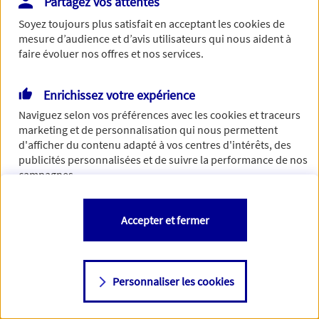
Partagez vos attentes
de traiter votre demande. N'hésitez pas à rafraichir ce
Soyez toujours plus satisfait en acceptant les
cookies
de
formulaire dans quelques minutes.
mesure d’audience et d’avis utilisateurs qui nous aident à
faire évoluer nos offres et nos services.
Enrichissez votre expérience
Si besoin, vous pouvez nous joindre via notre page de
Naviguez selon vos préférences avec les
cookies et traceurs
contact.
marketing et de personnalisation qui nous permettent
d'afficher du contenu adapté à vos centres d'intérêts, des
> Nous contacter
publicités personnalisées et de suivre la performance de nos
campagnes.
Vous êtes libre de les accepter, de les refuser comme de
Accepter et fermer
changer d'avis à tout moment en allant sur
"Paramétrer mes
cookies
"
Personnaliser les cookies
Consulter notre politique de
cookies