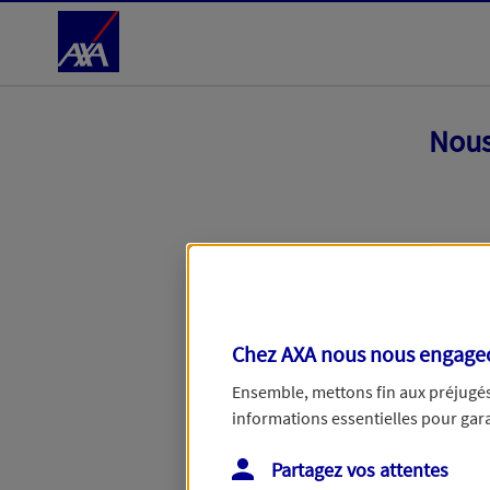
Accéder au Contenu
Nous
Chez AXA nous nous engageon
Ensemble, mettons fin aux préjugés 
informations essentielles pour garan
Toutes nos excuses, une erreur techniq
Partagez vos attentes