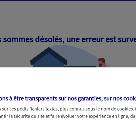
 sommes désolés, une erreur est surv
s à être transparents sur nos garanties, sur nos
cook
sur ces petits fichiers textes, plus connus sous le nom de
cookies
.
tir la sécurité du site et faire évoluer votre expérience en ligne, da
ue nous empêche de traiter votre demande. N'hésitez pas à rafraich