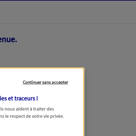
enue.
Continuer sans accepter
ies et traceurs
!
 Ils nous aident à traiter des
ns le respect de votre vie privée.
ir ce formulaire dans quelques minutes.