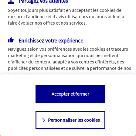
Partagez vos attentes
de traiter votre demande. N'hésitez pas à rafraichir ce
Soyez toujours plus satisfait en acceptant les
cookies
de
formulaire dans quelques minutes.
mesure d’audience et d’avis utilisateurs qui nous aident à
faire évoluer nos offres et nos services.
Enrichissez votre expérience
Si besoin, vous pouvez nous joindre via notre page de
Naviguez selon vos préférences avec les
cookies et traceurs
contact.
marketing et de personnalisation qui nous permettent
d'afficher du contenu adapté à vos centres d'intérêts, des
> Nous contacter
publicités personnalisées et de suivre la performance de nos
campagnes.
Vous êtes libre de les accepter, de les refuser comme de
Accepter et fermer
changer d'avis à tout moment en allant sur
"Paramétrer mes
cookies
"
Personnaliser les cookies
Consulter notre politique de
cookies