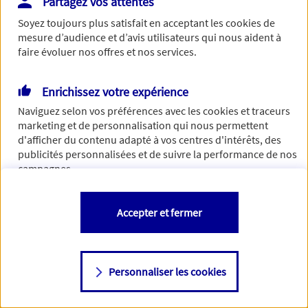
Partagez vos attentes
de traiter votre demande. N'hésitez pas à rafraichir ce
Soyez toujours plus satisfait en acceptant les
cookies
de
formulaire dans quelques minutes.
mesure d’audience et d’avis utilisateurs qui nous aident à
faire évoluer nos offres et nos services.
Enrichissez votre expérience
Si besoin, vous pouvez nous joindre via notre page de
Naviguez selon vos préférences avec les
cookies et traceurs
contact.
marketing et de personnalisation qui nous permettent
d'afficher du contenu adapté à vos centres d'intérêts, des
> Nous contacter
publicités personnalisées et de suivre la performance de nos
campagnes.
Vous êtes libre de les accepter, de les refuser comme de
Accepter et fermer
changer d'avis à tout moment en allant sur
"Paramétrer mes
cookies
"
Personnaliser les cookies
Consulter notre politique de
cookies