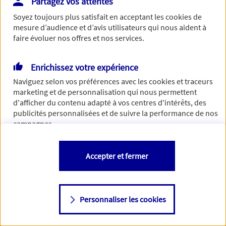
Partagez vos attentes
de traiter votre demande. N'hésitez pas à rafraichir ce
Soyez toujours plus satisfait en acceptant les
cookies
de
formulaire dans quelques minutes.
mesure d’audience et d’avis utilisateurs qui nous aident à
faire évoluer nos offres et nos services.
Enrichissez votre expérience
Si besoin, vous pouvez nous joindre via notre page de
Naviguez selon vos préférences avec les
cookies et traceurs
contact.
marketing et de personnalisation qui nous permettent
d'afficher du contenu adapté à vos centres d'intérêts, des
> Nous contacter
publicités personnalisées et de suivre la performance de nos
campagnes.
Vous êtes libre de les accepter, de les refuser comme de
Accepter et fermer
changer d'avis à tout moment en allant sur
"Paramétrer mes
cookies
"
Personnaliser les cookies
Consulter notre politique de
cookies