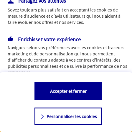
Partagez vos attentes
de traiter votre demande. N'hésitez pas à rafraichir ce
Soyez toujours plus satisfait en acceptant les
cookies
de
formulaire dans quelques minutes.
mesure d’audience et d’avis utilisateurs qui nous aident à
faire évoluer nos offres et nos services.
Enrichissez votre expérience
Si besoin, vous pouvez nous joindre via notre page de
Naviguez selon vos préférences avec les
cookies et traceurs
contact.
marketing et de personnalisation qui nous permettent
d'afficher du contenu adapté à vos centres d'intérêts, des
> Nous contacter
publicités personnalisées et de suivre la performance de nos
campagnes.
Vous êtes libre de les accepter, de les refuser comme de
Accepter et fermer
changer d'avis à tout moment en allant sur
"Paramétrer mes
cookies
"
Personnaliser les cookies
Consulter notre politique de
cookies