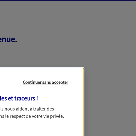
enue.
Continuer sans accepter
ies et traceurs
!
 Ils nous aident à traiter des
ns le respect de votre vie privée.
ir ce formulaire dans quelques minutes.