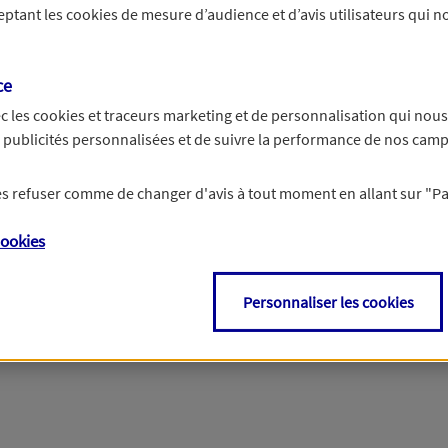
ceptant les
cookies
de mesure d’audience et d’avis utilisateurs qui no
Si besoin, vous pouvez nous joindre via notre page de contact.
ce
> Nous contacter
c les
cookies et traceurs
marketing et de personnalisation qui nous
es publicités personnalisées et de suivre la performance de nos cam
 les refuser comme de changer d'avis à tout moment en allant sur
"P
ookies
Personnaliser les cookies