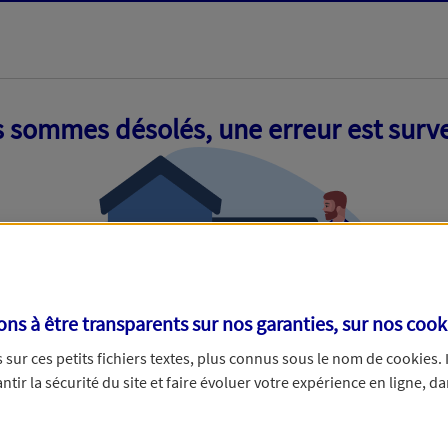
 sommes désolés, une erreur est surv
s à être transparents sur nos garanties, sur nos
cook
sur ces petits fichiers textes, plus connus sous le nom de
cookies
.
tir la sécurité du site et faire évoluer votre expérience en ligne, da
ue nous empêche de traiter votre demande. N'hésitez pas à rafraich