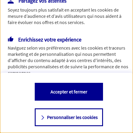
Partagez vos attentes
de traiter votre demande. N'hésitez pas à rafraichir ce
Soyez toujours plus satisfait en acceptant les
cookies
de
formulaire dans quelques minutes.
mesure d’audience et d’avis utilisateurs qui nous aident à
faire évoluer nos offres et nos services.
Enrichissez votre expérience
Si besoin, vous pouvez nous joindre via notre page de
Naviguez selon vos préférences avec les
cookies et traceurs
contact.
marketing et de personnalisation qui nous permettent
d'afficher du contenu adapté à vos centres d'intérêts, des
> Nous contacter
publicités personnalisées et de suivre la performance de nos
campagnes.
Vous êtes libre de les accepter, de les refuser comme de
Accepter et fermer
changer d'avis à tout moment en allant sur
"Paramétrer mes
cookies
"
Personnaliser les cookies
Consulter notre politique de
cookies