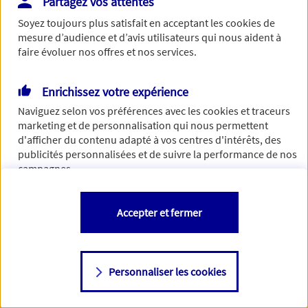
Partagez vos attentes
de traiter votre demande. N'hésitez pas à rafraichir ce
Soyez toujours plus satisfait en acceptant les
cookies
de
formulaire dans quelques minutes.
mesure d’audience et d’avis utilisateurs qui nous aident à
faire évoluer nos offres et nos services.
Enrichissez votre expérience
Si besoin, vous pouvez nous joindre via notre page de
Naviguez selon vos préférences avec les
cookies et traceurs
contact.
marketing et de personnalisation qui nous permettent
d'afficher du contenu adapté à vos centres d'intérêts, des
> Nous contacter
publicités personnalisées et de suivre la performance de nos
campagnes.
Vous êtes libre de les accepter, de les refuser comme de
Accepter et fermer
changer d'avis à tout moment en allant sur
"Paramétrer mes
cookies
"
Personnaliser les cookies
Consulter notre politique de
cookies