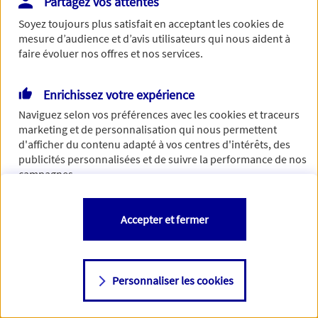
Partagez vos attentes
de traiter votre demande. N'hésitez pas à rafraichir ce
Soyez toujours plus satisfait en acceptant les
cookies
de
formulaire dans quelques minutes.
mesure d’audience et d’avis utilisateurs qui nous aident à
faire évoluer nos offres et nos services.
Enrichissez votre expérience
Si besoin, vous pouvez nous joindre via notre page de
Naviguez selon vos préférences avec les
cookies et traceurs
contact.
marketing et de personnalisation qui nous permettent
d'afficher du contenu adapté à vos centres d'intérêts, des
> Nous contacter
publicités personnalisées et de suivre la performance de nos
campagnes.
Vous êtes libre de les accepter, de les refuser comme de
Accepter et fermer
changer d'avis à tout moment en allant sur
"Paramétrer mes
cookies
"
Personnaliser les cookies
Consulter notre politique de
cookies