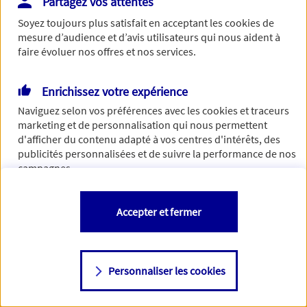
Partagez vos attentes
de traiter votre demande. N'hésitez pas à rafraichir ce
Soyez toujours plus satisfait en acceptant les
cookies
de
formulaire dans quelques minutes.
mesure d’audience et d’avis utilisateurs qui nous aident à
faire évoluer nos offres et nos services.
Enrichissez votre expérience
Si besoin, vous pouvez nous joindre via notre page de
Naviguez selon vos préférences avec les
cookies et traceurs
contact.
marketing et de personnalisation qui nous permettent
d'afficher du contenu adapté à vos centres d'intérêts, des
> Nous contacter
publicités personnalisées et de suivre la performance de nos
campagnes.
Vous êtes libre de les accepter, de les refuser comme de
Accepter et fermer
changer d'avis à tout moment en allant sur
"Paramétrer mes
cookies
"
Personnaliser les cookies
Consulter notre politique de
cookies