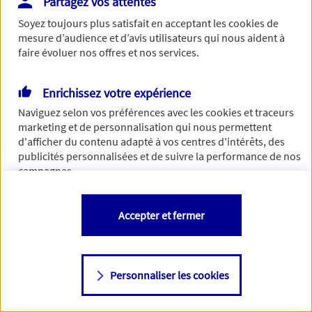
Partagez vos attentes
de traiter votre demande. N'hésitez pas à rafraichir ce
Soyez toujours plus satisfait en acceptant les
cookies
de
formulaire dans quelques minutes.
mesure d’audience et d’avis utilisateurs qui nous aident à
faire évoluer nos offres et nos services.
Enrichissez votre expérience
Si besoin, vous pouvez nous joindre via notre page de
Naviguez selon vos préférences avec les
cookies et traceurs
contact.
marketing et de personnalisation qui nous permettent
d'afficher du contenu adapté à vos centres d'intérêts, des
> Nous contacter
publicités personnalisées et de suivre la performance de nos
campagnes.
Vous êtes libre de les accepter, de les refuser comme de
Accepter et fermer
changer d'avis à tout moment en allant sur
"Paramétrer mes
cookies
"
Personnaliser les cookies
Consulter notre politique de
cookies