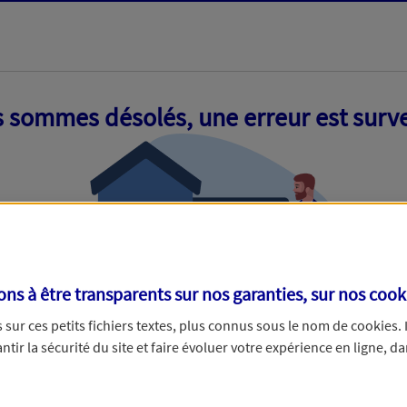
 sommes désolés, une erreur est surv
s à être transparents sur nos garanties, sur nos
cook
sur ces petits fichiers textes, plus connus sous le nom de
cookies
.
tir la sécurité du site et faire évoluer votre expérience en ligne, da
ue nous empêche de traiter votre demande. N'hésitez pas à rafraich