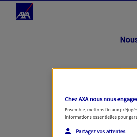
Accéder au Contenu
Nous
Chez AXA nous nous engageon
Ensemble, mettons fin aux préjugés 
informations essentielles pour garan
Toutes nos excuses, une erreur techniq
Partagez vos attentes