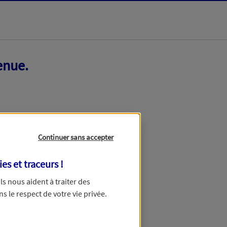
enue.
Continuer sans accepter
ies et traceurs
!
 Ils nous aident à traiter des
ns le respect de votre vie privée.
ir ce formulaire dans quelques minutes.