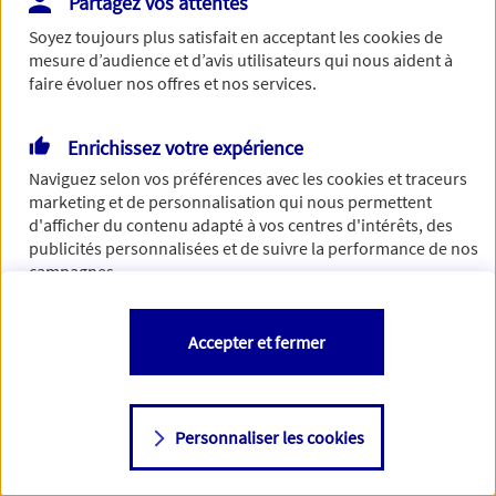
Partagez vos attentes
de traiter votre demande. N'hésitez pas à rafraichir ce
Soyez toujours plus satisfait en acceptant les
cookies
de
formulaire dans quelques minutes.
mesure d’audience et d’avis utilisateurs qui nous aident à
faire évoluer nos offres et nos services.
Enrichissez votre expérience
Si besoin, vous pouvez nous joindre via notre page de
Naviguez selon vos préférences avec les
cookies et traceurs
contact.
marketing et de personnalisation qui nous permettent
d'afficher du contenu adapté à vos centres d'intérêts, des
> Nous contacter
publicités personnalisées et de suivre la performance de nos
campagnes.
Vous êtes libre de les accepter, de les refuser comme de
Accepter et fermer
changer d'avis à tout moment en allant sur
"Paramétrer mes
cookies
"
Personnaliser les cookies
Consulter notre politique de
cookies