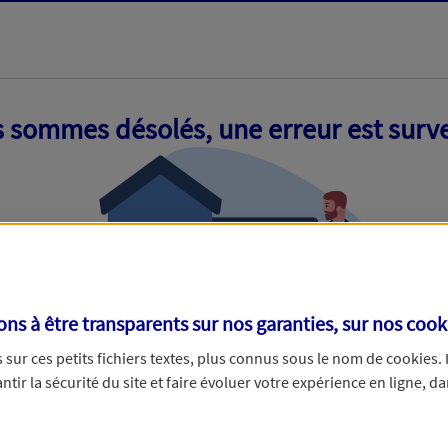
 sommes désolés, une erreur est surv
s à être transparents sur nos garanties, sur nos
cook
sur ces petits fichiers textes, plus connus sous le nom de
cookies
.
tir la sécurité du site et faire évoluer votre expérience en ligne, da
ue nous empêche de traiter votre demande. N'hésitez pas à rafraich