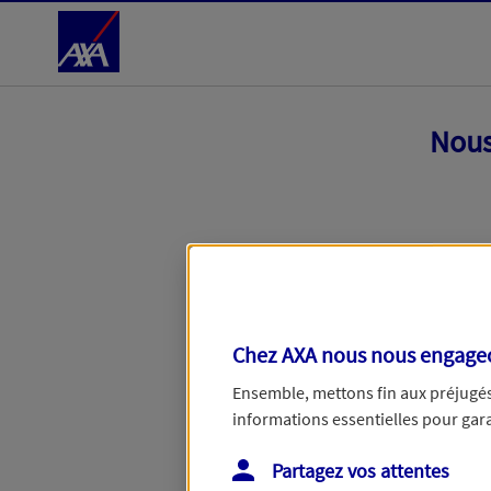
Accéder au Contenu
Nous
Chez AXA nous nous engageon
Ensemble, mettons fin aux préjugés 
informations essentielles pour garan
Toutes nos excuses, une erreur techniq
Partagez vos attentes