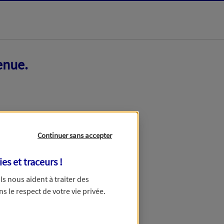
enue.
Continuer sans accepter
ies et traceurs
!
 Ils nous aident à traiter des
ns le respect de votre vie privée.
ir ce formulaire dans quelques minutes.