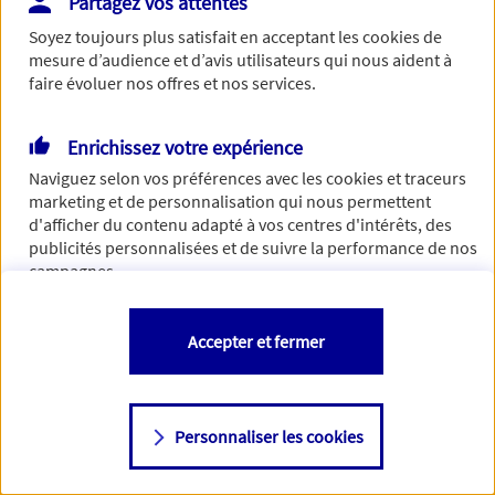
Partagez vos attentes
de traiter votre demande. N'hésitez pas à rafraichir ce
Soyez toujours plus satisfait en acceptant les
cookies
de
formulaire dans quelques minutes.
mesure d’audience et d’avis utilisateurs qui nous aident à
faire évoluer nos offres et nos services.
Enrichissez votre expérience
Si besoin, vous pouvez nous joindre via notre page de
Naviguez selon vos préférences avec les
cookies et traceurs
contact.
marketing et de personnalisation qui nous permettent
d'afficher du contenu adapté à vos centres d'intérêts, des
> Nous contacter
publicités personnalisées et de suivre la performance de nos
campagnes.
Vous êtes libre de les accepter, de les refuser comme de
Accepter et fermer
changer d'avis à tout moment en allant sur
"Paramétrer mes
cookies
"
Personnaliser les cookies
Consulter notre politique de
cookies