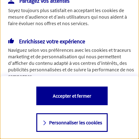
Partagez vos attentes
de traiter votre demande. N'hésitez pas à rafraichir ce
Soyez toujours plus satisfait en acceptant les
cookies
de
formulaire dans quelques minutes.
mesure d’audience et d’avis utilisateurs qui nous aident à
faire évoluer nos offres et nos services.
Enrichissez votre expérience
Si besoin, vous pouvez nous joindre via notre page de
Naviguez selon vos préférences avec les
cookies et traceurs
contact.
marketing et de personnalisation qui nous permettent
d'afficher du contenu adapté à vos centres d'intérêts, des
> Nous contacter
publicités personnalisées et de suivre la performance de nos
campagnes.
Vous êtes libre de les accepter, de les refuser comme de
Accepter et fermer
changer d'avis à tout moment en allant sur
"Paramétrer mes
cookies
"
Personnaliser les cookies
Consulter notre politique de
cookies