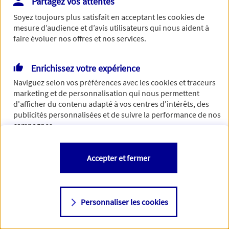
Partagez vos attentes
de traiter votre demande. N'hésitez pas à rafraichir ce
Soyez toujours plus satisfait en acceptant les
cookies
de
formulaire dans quelques minutes.
mesure d’audience et d’avis utilisateurs qui nous aident à
faire évoluer nos offres et nos services.
Enrichissez votre expérience
Si besoin, vous pouvez nous joindre via notre page de
Naviguez selon vos préférences avec les
cookies et traceurs
contact.
marketing et de personnalisation qui nous permettent
d'afficher du contenu adapté à vos centres d'intérêts, des
> Nous contacter
publicités personnalisées et de suivre la performance de nos
campagnes.
Vous êtes libre de les accepter, de les refuser comme de
Accepter et fermer
changer d'avis à tout moment en allant sur
"Paramétrer mes
cookies
"
Personnaliser les cookies
Consulter notre politique de
cookies