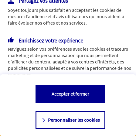
Partagez vos attentes
de traiter votre demande. N'hésitez pas à rafraichir ce
Soyez toujours plus satisfait en acceptant les
cookies
de
formulaire dans quelques minutes.
mesure d’audience et d’avis utilisateurs qui nous aident à
faire évoluer nos offres et nos services.
Enrichissez votre expérience
Si besoin, vous pouvez nous joindre via notre page de
Naviguez selon vos préférences avec les
cookies et traceurs
contact.
marketing et de personnalisation qui nous permettent
d'afficher du contenu adapté à vos centres d'intérêts, des
> Nous contacter
publicités personnalisées et de suivre la performance de nos
campagnes.
Vous êtes libre de les accepter, de les refuser comme de
Accepter et fermer
changer d'avis à tout moment en allant sur
"Paramétrer mes
cookies
"
Personnaliser les cookies
Consulter notre politique de
cookies