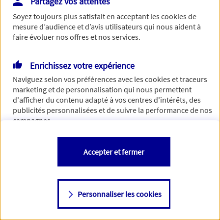
Partagez vos attentes
de traiter votre demande. N'hésitez pas à rafraichir ce
Soyez toujours plus satisfait en acceptant les
cookies
de
formulaire dans quelques minutes.
mesure d’audience et d’avis utilisateurs qui nous aident à
faire évoluer nos offres et nos services.
Enrichissez votre expérience
Si besoin, vous pouvez nous joindre via notre page de
Naviguez selon vos préférences avec les
cookies et traceurs
contact.
marketing et de personnalisation qui nous permettent
d'afficher du contenu adapté à vos centres d'intérêts, des
> Nous contacter
publicités personnalisées et de suivre la performance de nos
campagnes.
Vous êtes libre de les accepter, de les refuser comme de
Accepter et fermer
changer d'avis à tout moment en allant sur
"Paramétrer mes
cookies
"
Personnaliser les cookies
Consulter notre politique de
cookies