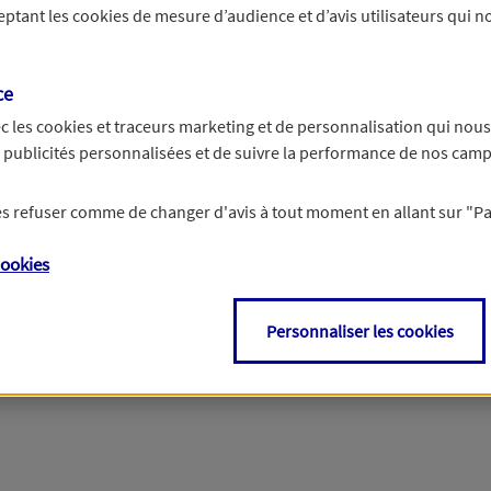
ceptant les
cookies
de mesure d’audience et d’avis utilisateurs qui no
Si besoin, vous pouvez nous joindre via notre page de contact.
ce
> Nous contacter
c les
cookies et traceurs
marketing et de personnalisation qui nous
es publicités personnalisées et de suivre la performance de nos cam
 les refuser comme de changer d'avis à tout moment en allant sur
"P
ookies
Personnaliser les cookies