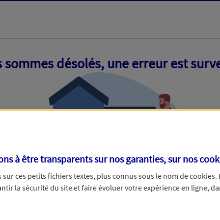
 sommes désolés, une erreur est surv
s à être transparents sur nos garanties, sur nos
cook
sur ces petits fichiers textes, plus connus sous le nom de
cookies
.
tir la sécurité du site et faire évoluer votre expérience en ligne, da
ue nous empêche de traiter votre demande. N'hésitez pas à rafraich