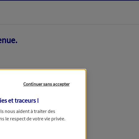
enue.
Continuer sans accepter
ies et traceurs
!
 Ils nous aident à traiter des
ns le respect de votre vie privée.
ir ce formulaire dans quelques minutes.