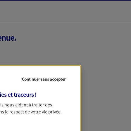
enue.
Continuer sans accepter
ies et traceurs
!
 Ils nous aident à traiter des
ns le respect de votre vie privée.
ir ce formulaire dans quelques minutes.