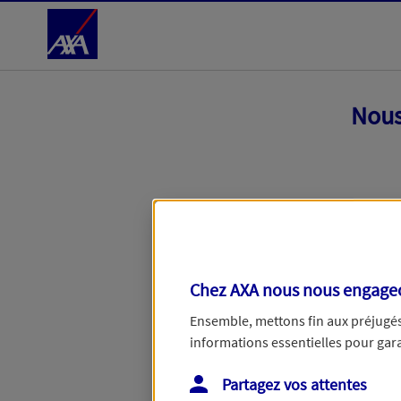
Accéder au Contenu
Nous
Chez AXA nous nous engageon
Ensemble, mettons fin aux préjugés 
informations essentielles pour garan
Toutes nos excuses, une erreur techniq
Partagez vos attentes