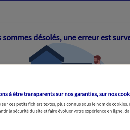
 sommes désolés, une erreur est surv
s à être transparents sur nos garanties, sur nos
cook
sur ces petits fichiers textes, plus connus sous le nom de
cookies
.
tir la sécurité du site et faire évoluer votre expérience en ligne, da
ue nous empêche de traiter votre demande. N'hésitez pas à rafraich