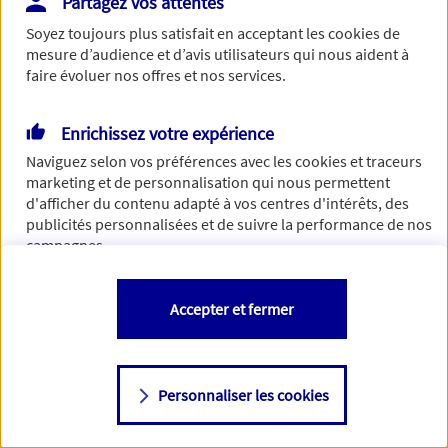
Partagez vos attentes
de traiter votre demande. N'hésitez pas à rafraichir ce
Soyez toujours plus satisfait en acceptant les
cookies
de
formulaire dans quelques minutes.
mesure d’audience et d’avis utilisateurs qui nous aident à
faire évoluer nos offres et nos services.
Enrichissez votre expérience
Si besoin, vous pouvez nous joindre via notre page de
Naviguez selon vos préférences avec les
cookies et traceurs
contact.
marketing et de personnalisation qui nous permettent
d'afficher du contenu adapté à vos centres d'intérêts, des
> Nous contacter
publicités personnalisées et de suivre la performance de nos
campagnes.
Vous êtes libre de les accepter, de les refuser comme de
Accepter et fermer
changer d'avis à tout moment en allant sur
"Paramétrer mes
cookies
"
Personnaliser les cookies
Consulter notre politique de
cookies