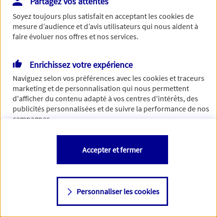
Partagez vos attentes
de traiter votre demande. N'hésitez pas à rafraichir ce
Soyez toujours plus satisfait en acceptant les
cookies
de
formulaire dans quelques minutes.
mesure d’audience et d’avis utilisateurs qui nous aident à
faire évoluer nos offres et nos services.
Enrichissez votre expérience
Si besoin, vous pouvez nous joindre via notre page de
Naviguez selon vos préférences avec les
cookies et traceurs
contact.
marketing et de personnalisation qui nous permettent
d'afficher du contenu adapté à vos centres d'intérêts, des
> Nous contacter
publicités personnalisées et de suivre la performance de nos
campagnes.
Vous êtes libre de les accepter, de les refuser comme de
Accepter et fermer
changer d'avis à tout moment en allant sur
"Paramétrer mes
cookies
"
Personnaliser les cookies
Consulter notre politique de
cookies