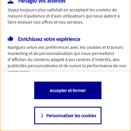
Partagez vos attentes
de traiter votre demande. N'hésitez pas à rafraichir ce
Soyez toujours plus satisfait en acceptant les
cookies
de
formulaire dans quelques minutes.
mesure d’audience et d’avis utilisateurs qui nous aident à
faire évoluer nos offres et nos services.
Enrichissez votre expérience
Si besoin, vous pouvez nous joindre via notre page de
Naviguez selon vos préférences avec les
cookies et traceurs
contact.
marketing et de personnalisation qui nous permettent
d'afficher du contenu adapté à vos centres d'intérêts, des
> Nous contacter
publicités personnalisées et de suivre la performance de nos
campagnes.
Vous êtes libre de les accepter, de les refuser comme de
Accepter et fermer
changer d'avis à tout moment en allant sur
"Paramétrer mes
cookies
"
Personnaliser les cookies
Consulter notre politique de
cookies