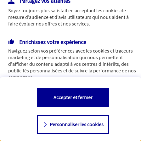
Partagez vos attentes
de traiter votre demande. N'hésitez pas à rafraichir ce
Soyez toujours plus satisfait en acceptant les
cookies
de
formulaire dans quelques minutes.
mesure d’audience et d’avis utilisateurs qui nous aident à
faire évoluer nos offres et nos services.
Enrichissez votre expérience
Si besoin, vous pouvez nous joindre via notre page de
Naviguez selon vos préférences avec les
cookies et traceurs
contact.
marketing et de personnalisation qui nous permettent
d'afficher du contenu adapté à vos centres d'intérêts, des
> Nous contacter
publicités personnalisées et de suivre la performance de nos
campagnes.
Vous êtes libre de les accepter, de les refuser comme de
Accepter et fermer
changer d'avis à tout moment en allant sur
"Paramétrer mes
cookies
"
Personnaliser les cookies
Consulter notre politique de
cookies