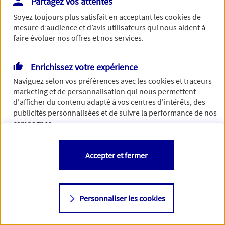
Partagez vos attentes
de traiter votre demande. N'hésitez pas à rafraichir ce
Soyez toujours plus satisfait en acceptant les
cookies
de
formulaire dans quelques minutes.
mesure d’audience et d’avis utilisateurs qui nous aident à
faire évoluer nos offres et nos services.
Enrichissez votre expérience
Si besoin, vous pouvez nous joindre via notre page de
Naviguez selon vos préférences avec les
cookies et traceurs
contact.
marketing et de personnalisation qui nous permettent
d'afficher du contenu adapté à vos centres d'intérêts, des
> Nous contacter
publicités personnalisées et de suivre la performance de nos
campagnes.
Vous êtes libre de les accepter, de les refuser comme de
Accepter et fermer
changer d'avis à tout moment en allant sur
"Paramétrer mes
cookies
"
Personnaliser les cookies
Consulter notre politique de
cookies