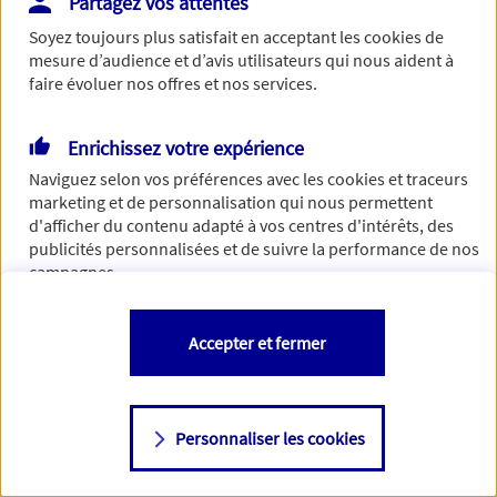
Partagez vos attentes
de traiter votre demande. N'hésitez pas à rafraichir ce
Soyez toujours plus satisfait en acceptant les
cookies
de
formulaire dans quelques minutes.
mesure d’audience et d’avis utilisateurs qui nous aident à
faire évoluer nos offres et nos services.
Enrichissez votre expérience
Si besoin, vous pouvez nous joindre via notre page de
Naviguez selon vos préférences avec les
cookies et traceurs
contact.
marketing et de personnalisation qui nous permettent
d'afficher du contenu adapté à vos centres d'intérêts, des
> Nous contacter
publicités personnalisées et de suivre la performance de nos
campagnes.
Vous êtes libre de les accepter, de les refuser comme de
Accepter et fermer
changer d'avis à tout moment en allant sur
"Paramétrer mes
cookies
"
Personnaliser les cookies
Consulter notre politique de
cookies