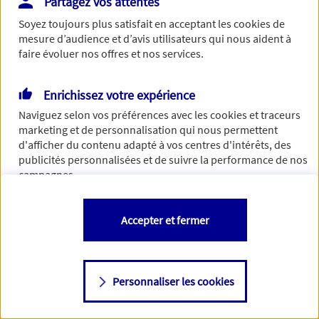
Partagez vos attentes
de traiter votre demande. N'hésitez pas à rafraichir ce
Soyez toujours plus satisfait en acceptant les
cookies
de
formulaire dans quelques minutes.
mesure d’audience et d’avis utilisateurs qui nous aident à
faire évoluer nos offres et nos services.
Enrichissez votre expérience
Si besoin, vous pouvez nous joindre via notre page de
Naviguez selon vos préférences avec les
cookies et traceurs
contact.
marketing et de personnalisation qui nous permettent
d'afficher du contenu adapté à vos centres d'intérêts, des
> Nous contacter
publicités personnalisées et de suivre la performance de nos
campagnes.
Vous êtes libre de les accepter, de les refuser comme de
Accepter et fermer
changer d'avis à tout moment en allant sur
"Paramétrer mes
cookies
"
Personnaliser les cookies
Consulter notre politique de
cookies