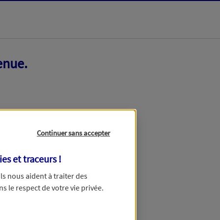
enue.
Continuer sans accepter
ies et traceurs
!
 Ils nous aident à traiter des
ns le respect de votre vie privée.
ir ce formulaire dans quelques minutes.