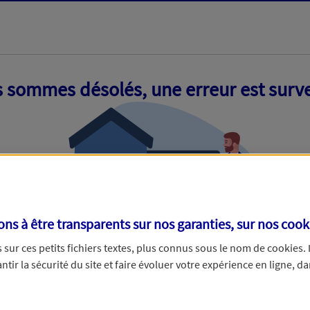
 sommes désolés, une erreur est surv
s à être transparents sur nos garanties, sur nos
cook
sur ces petits fichiers textes, plus connus sous le nom de
cookies
.
tir la sécurité du site et faire évoluer votre expérience en ligne, da
ue nous empêche de traiter votre demande. N'hésitez pas à rafraich