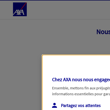
Accéder au Contenu
Nous
Chez AXA nous nous engageon
Ensemble, mettons fin aux préjugés 
informations essentielles pour garan
Toutes nos excuses, une erreur techniq
Partagez vos attentes