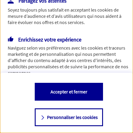
Partagez vos attentes
de traiter votre demande. N'hésitez pas à rafraichir ce
Soyez toujours plus satisfait en acceptant les
cookies
de
formulaire dans quelques minutes.
mesure d’audience et d’avis utilisateurs qui nous aident à
faire évoluer nos offres et nos services.
Enrichissez votre expérience
Si besoin, vous pouvez nous joindre via notre page de
Naviguez selon vos préférences avec les
cookies et traceurs
contact.
marketing et de personnalisation qui nous permettent
d'afficher du contenu adapté à vos centres d'intérêts, des
> Nous contacter
publicités personnalisées et de suivre la performance de nos
campagnes.
Vous êtes libre de les accepter, de les refuser comme de
Accepter et fermer
changer d'avis à tout moment en allant sur
"Paramétrer mes
cookies
"
Personnaliser les cookies
Consulter notre politique de
cookies