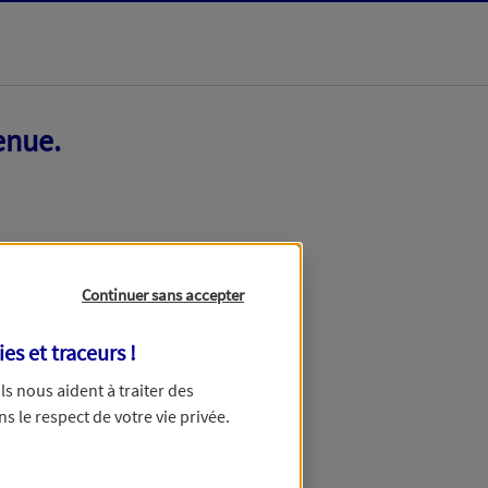
enue.
Continuer sans accepter
ies et traceurs
!
 Ils nous aident à traiter des
ns le respect de votre vie privée.
ir ce formulaire dans quelques minutes.