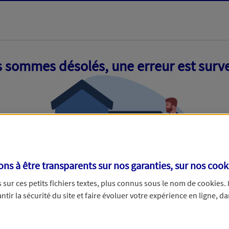
 sommes désolés, une erreur est surv
s à être transparents sur nos garanties, sur nos
cook
sur ces petits fichiers textes, plus connus sous le nom de
cookies
.
tir la sécurité du site et faire évoluer votre expérience en ligne, da
ue nous empêche de traiter votre demande. N'hésitez pas à rafraich