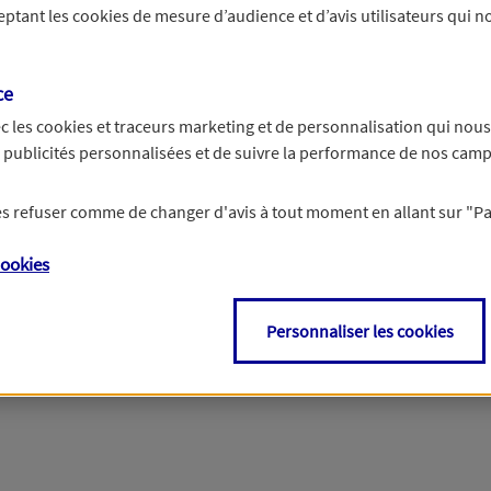
ceptant les
cookies
de mesure d’audience et d’avis utilisateurs qui no
Si besoin, vous pouvez nous joindre via notre page de contact.
ce
> Nous contacter
c les
cookies et traceurs
marketing et de personnalisation qui nous
es publicités personnalisées et de suivre la performance de nos cam
 les refuser comme de changer d'avis à tout moment en allant sur
"P
ookies
Personnaliser les cookies