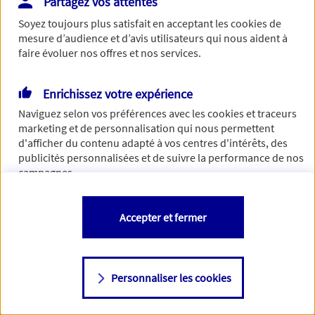
Partagez vos attentes
de traiter votre demande. N'hésitez pas à rafraichir ce
Soyez toujours plus satisfait en acceptant les
cookies
de
formulaire dans quelques minutes.
mesure d’audience et d’avis utilisateurs qui nous aident à
faire évoluer nos offres et nos services.
Enrichissez votre expérience
Si besoin, vous pouvez nous joindre via notre page de
Naviguez selon vos préférences avec les
cookies et traceurs
contact.
marketing et de personnalisation qui nous permettent
d'afficher du contenu adapté à vos centres d'intérêts, des
> Nous contacter
publicités personnalisées et de suivre la performance de nos
campagnes.
Vous êtes libre de les accepter, de les refuser comme de
Accepter et fermer
changer d'avis à tout moment en allant sur
"Paramétrer mes
cookies
"
Personnaliser les cookies
Consulter notre politique de
cookies