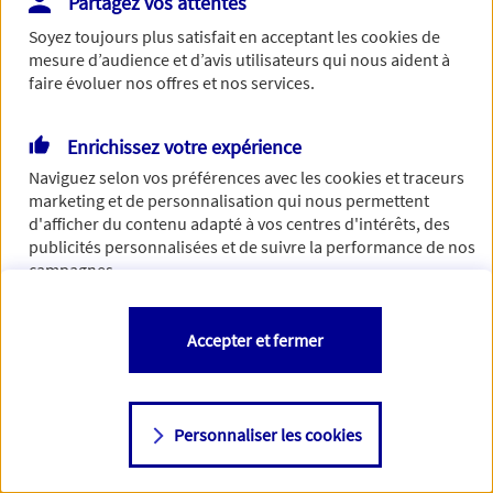
Partagez vos attentes
de traiter votre demande. N'hésitez pas à rafraichir ce
Soyez toujours plus satisfait en acceptant les
cookies
de
formulaire dans quelques minutes.
mesure d’audience et d’avis utilisateurs qui nous aident à
faire évoluer nos offres et nos services.
Enrichissez votre expérience
Si besoin, vous pouvez nous joindre via notre page de
Naviguez selon vos préférences avec les
cookies et traceurs
contact.
marketing et de personnalisation qui nous permettent
d'afficher du contenu adapté à vos centres d'intérêts, des
> Nous contacter
publicités personnalisées et de suivre la performance de nos
campagnes.
Vous êtes libre de les accepter, de les refuser comme de
Accepter et fermer
changer d'avis à tout moment en allant sur
"Paramétrer mes
cookies
"
Personnaliser les cookies
Consulter notre politique de
cookies