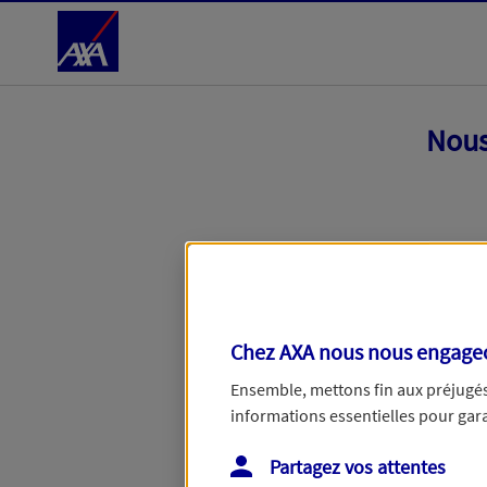
Accéder au Contenu
Nous
Chez AXA nous nous engageon
Ensemble, mettons fin aux préjugés 
informations essentielles pour garan
Toutes nos excuses, une erreur techniq
Partagez vos attentes