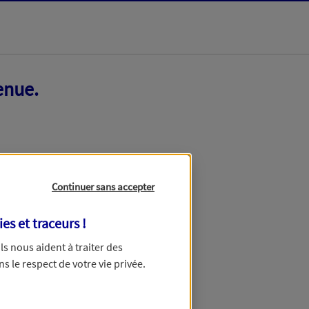
enue.
Continuer sans accepter
ies et traceurs
!
 Ils nous aident à traiter des
ns le respect de votre vie privée.
ir ce formulaire dans quelques minutes.