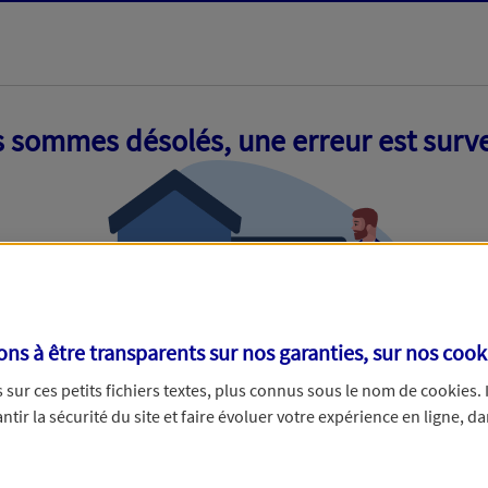
 sommes désolés, une erreur est surv
s à être transparents sur nos garanties, sur nos
cook
sur ces petits fichiers textes, plus connus sous le nom de
cookies
.
tir la sécurité du site et faire évoluer votre expérience en ligne, da
ue nous empêche de traiter votre demande. N'hésitez pas à rafraich