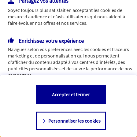
Partagez vos attentes
de traiter votre demande. N'hésitez pas à rafraichir ce
Soyez toujours plus satisfait en acceptant les
cookies
de
formulaire dans quelques minutes.
mesure d’audience et d’avis utilisateurs qui nous aident à
faire évoluer nos offres et nos services.
Enrichissez votre expérience
Si besoin, vous pouvez nous joindre via notre page de
Naviguez selon vos préférences avec les
cookies et traceurs
contact.
marketing et de personnalisation qui nous permettent
d'afficher du contenu adapté à vos centres d'intérêts, des
> Nous contacter
publicités personnalisées et de suivre la performance de nos
campagnes.
Vous êtes libre de les accepter, de les refuser comme de
Accepter et fermer
changer d'avis à tout moment en allant sur
"Paramétrer mes
cookies
"
Personnaliser les cookies
Consulter notre politique de
cookies