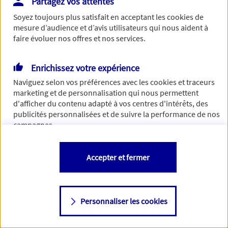
Partagez vos attentes
de traiter votre demande. N'hésitez pas à rafraichir ce
Soyez toujours plus satisfait en acceptant les
cookies
de
formulaire dans quelques minutes.
mesure d’audience et d’avis utilisateurs qui nous aident à
faire évoluer nos offres et nos services.
Enrichissez votre expérience
Si besoin, vous pouvez nous joindre via notre page de
Naviguez selon vos préférences avec les
cookies et traceurs
contact.
marketing et de personnalisation qui nous permettent
d'afficher du contenu adapté à vos centres d'intérêts, des
> Nous contacter
publicités personnalisées et de suivre la performance de nos
campagnes.
Vous êtes libre de les accepter, de les refuser comme de
Accepter et fermer
changer d'avis à tout moment en allant sur
"Paramétrer mes
cookies
"
Personnaliser les cookies
Consulter notre politique de
cookies