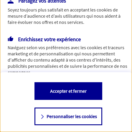
Partagez vos attentes
de traiter votre demande. N'hésitez pas à rafraichir ce
Soyez toujours plus satisfait en acceptant les
cookies
de
formulaire dans quelques minutes.
mesure d’audience et d’avis utilisateurs qui nous aident à
faire évoluer nos offres et nos services.
Enrichissez votre expérience
Si besoin, vous pouvez nous joindre via notre page de
Naviguez selon vos préférences avec les
cookies et traceurs
contact.
marketing et de personnalisation qui nous permettent
d'afficher du contenu adapté à vos centres d'intérêts, des
> Nous contacter
publicités personnalisées et de suivre la performance de nos
campagnes.
Vous êtes libre de les accepter, de les refuser comme de
Accepter et fermer
changer d'avis à tout moment en allant sur
"Paramétrer mes
cookies
"
Personnaliser les cookies
Consulter notre politique de
cookies