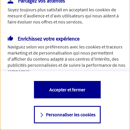
Partagez vos attentes
de traiter votre demande. N'hésitez pas à rafraichir ce
Soyez toujours plus satisfait en acceptant les
cookies
de
formulaire dans quelques minutes.
mesure d’audience et d’avis utilisateurs qui nous aident à
faire évoluer nos offres et nos services.
Enrichissez votre expérience
Si besoin, vous pouvez nous joindre via notre page de
Naviguez selon vos préférences avec les
cookies et traceurs
contact.
marketing et de personnalisation qui nous permettent
d'afficher du contenu adapté à vos centres d'intérêts, des
> Nous contacter
publicités personnalisées et de suivre la performance de nos
campagnes.
Vous êtes libre de les accepter, de les refuser comme de
Accepter et fermer
changer d'avis à tout moment en allant sur
"Paramétrer mes
cookies
"
Personnaliser les cookies
Consulter notre politique de
cookies