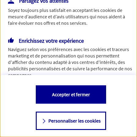
Partagez vos attentes
de traiter votre demande. N'hésitez pas à rafraichir ce
Soyez toujours plus satisfait en acceptant les
cookies
de
formulaire dans quelques minutes.
mesure d’audience et d’avis utilisateurs qui nous aident à
faire évoluer nos offres et nos services.
Enrichissez votre expérience
Si besoin, vous pouvez nous joindre via notre page de
Naviguez selon vos préférences avec les
cookies et traceurs
contact.
marketing et de personnalisation qui nous permettent
d'afficher du contenu adapté à vos centres d'intérêts, des
> Nous contacter
publicités personnalisées et de suivre la performance de nos
campagnes.
Vous êtes libre de les accepter, de les refuser comme de
Accepter et fermer
changer d'avis à tout moment en allant sur
"Paramétrer mes
cookies
"
Personnaliser les cookies
Consulter notre politique de
cookies