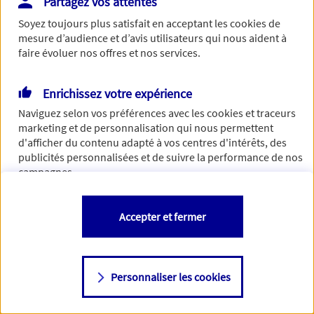
Partagez vos attentes
de traiter votre demande. N'hésitez pas à rafraichir ce
Soyez toujours plus satisfait en acceptant les
cookies
de
formulaire dans quelques minutes.
mesure d’audience et d’avis utilisateurs qui nous aident à
faire évoluer nos offres et nos services.
Enrichissez votre expérience
Si besoin, vous pouvez nous joindre via notre page de
Naviguez selon vos préférences avec les
cookies et traceurs
contact.
marketing et de personnalisation qui nous permettent
d'afficher du contenu adapté à vos centres d'intérêts, des
> Nous contacter
publicités personnalisées et de suivre la performance de nos
campagnes.
Vous êtes libre de les accepter, de les refuser comme de
Accepter et fermer
changer d'avis à tout moment en allant sur
"Paramétrer mes
cookies
"
Personnaliser les cookies
Consulter notre politique de
cookies