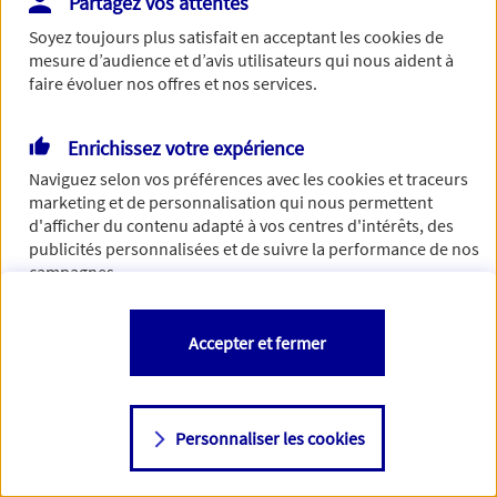
Partagez vos attentes
de traiter votre demande. N'hésitez pas à rafraichir ce
Soyez toujours plus satisfait en acceptant les
cookies
de
formulaire dans quelques minutes.
mesure d’audience et d’avis utilisateurs qui nous aident à
faire évoluer nos offres et nos services.
Enrichissez votre expérience
Si besoin, vous pouvez nous joindre via notre page de
Naviguez selon vos préférences avec les
cookies et traceurs
contact.
marketing et de personnalisation qui nous permettent
d'afficher du contenu adapté à vos centres d'intérêts, des
> Nous contacter
publicités personnalisées et de suivre la performance de nos
campagnes.
Vous êtes libre de les accepter, de les refuser comme de
Accepter et fermer
changer d'avis à tout moment en allant sur
"Paramétrer mes
cookies
"
Personnaliser les cookies
Consulter notre politique de
cookies