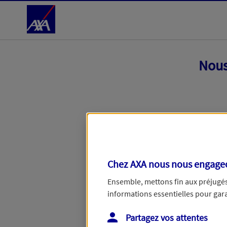
Accéder au Contenu
Nous
Chez AXA nous nous engageon
Ensemble, mettons fin aux préjugés 
informations essentielles pour garan
Toutes nos excuses, une erreur techniq
Partagez vos attentes