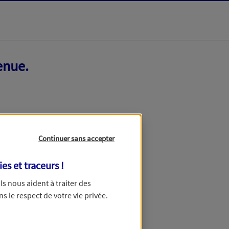
enue.
Continuer sans accepter
ies et traceurs
!
 Ils nous aident à traiter des
ns le respect de votre vie privée.
ir ce formulaire dans quelques minutes.