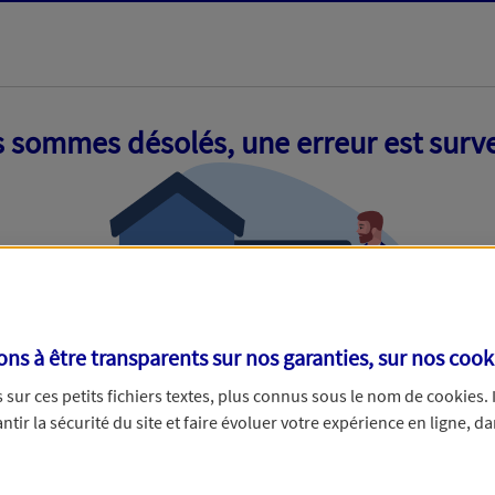
 sommes désolés, une erreur est surv
s à être transparents sur nos garanties, sur nos
cook
sur ces petits fichiers textes, plus connus sous le nom de
cookies
.
tir la sécurité du site et faire évoluer votre expérience en ligne, da
ue nous empêche de traiter votre demande. N'hésitez pas à rafraich