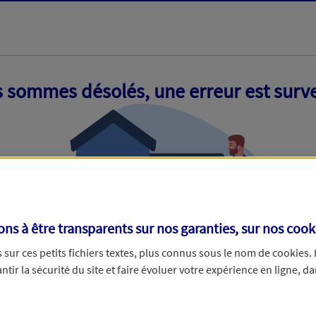
 sommes désolés, une erreur est surv
s à être transparents sur nos garanties, sur nos
cook
sur ces petits fichiers textes, plus connus sous le nom de
cookies
.
tir la sécurité du site et faire évoluer votre expérience en ligne, da
ue nous empêche de traiter votre demande. N'hésitez pas à rafraich