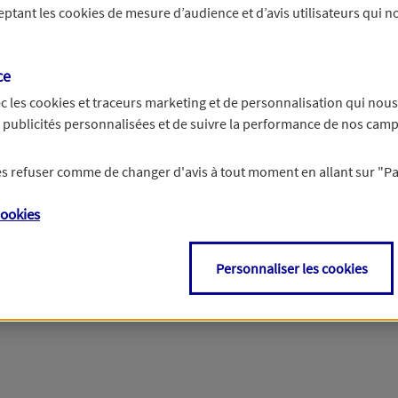
ceptant les
cookies
de mesure d’audience et d’avis utilisateurs qui no
Si besoin, vous pouvez nous joindre via notre page de contact.
ce
> Nous contacter
c les
cookies et traceurs
marketing et de personnalisation qui nous
es publicités personnalisées et de suivre la performance de nos cam
 les refuser comme de changer d'avis à tout moment en allant sur
"P
ookies
Personnaliser les cookies