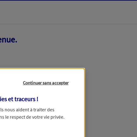
enue.
Continuer sans accepter
ies et traceurs
!
 Ils nous aident à traiter des
ns le respect de votre vie privée.
ir ce formulaire dans quelques minutes.