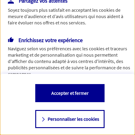
Partagez vos attentes
de traiter votre demande. N'hésitez pas à rafraichir ce
Soyez toujours plus satisfait en acceptant les
cookies
de
formulaire dans quelques minutes.
mesure d’audience et d’avis utilisateurs qui nous aident à
faire évoluer nos offres et nos services.
Enrichissez votre expérience
Si besoin, vous pouvez nous joindre via notre page de
Naviguez selon vos préférences avec les
cookies et traceurs
contact.
marketing et de personnalisation qui nous permettent
d'afficher du contenu adapté à vos centres d'intérêts, des
> Nous contacter
publicités personnalisées et de suivre la performance de nos
campagnes.
Vous êtes libre de les accepter, de les refuser comme de
Accepter et fermer
changer d'avis à tout moment en allant sur
"Paramétrer mes
cookies
"
Personnaliser les cookies
Consulter notre politique de
cookies