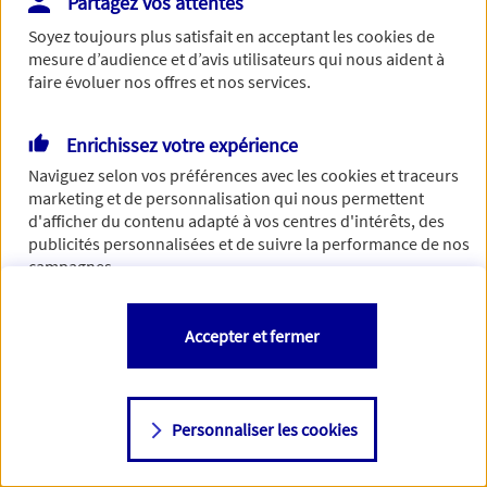
Partagez vos attentes
de traiter votre demande. N'hésitez pas à rafraichir ce
Soyez toujours plus satisfait en acceptant les
cookies
de
formulaire dans quelques minutes.
mesure d’audience et d’avis utilisateurs qui nous aident à
faire évoluer nos offres et nos services.
Enrichissez votre expérience
Si besoin, vous pouvez nous joindre via notre page de
Naviguez selon vos préférences avec les
cookies et traceurs
contact.
marketing et de personnalisation qui nous permettent
d'afficher du contenu adapté à vos centres d'intérêts, des
> Nous contacter
publicités personnalisées et de suivre la performance de nos
campagnes.
Vous êtes libre de les accepter, de les refuser comme de
Accepter et fermer
changer d'avis à tout moment en allant sur
"Paramétrer mes
cookies
"
Personnaliser les cookies
Consulter notre politique de
cookies